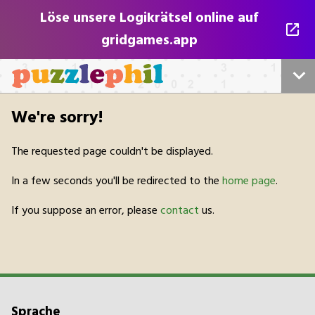
Löse unsere Logikrätsel online auf
gridgames.app
Startseite
We're sorry!
Alle unsere Rätsel
The requested page couldn't be displayed.
Sudokus
In a few seconds you'll be redirected to the
home page
.
If you suppose an error, please
contact
us.
Kreuzwort
Für Verleger
Play Online
Sprache